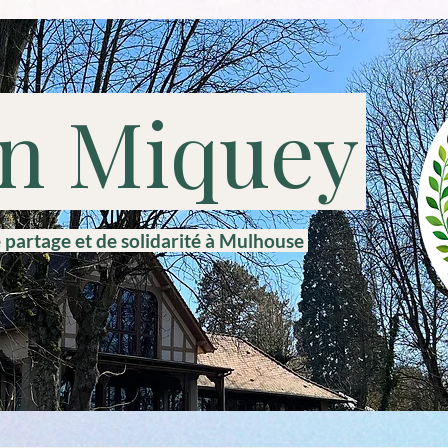
in Miquey
e partage et de solidarité à Mulhouse